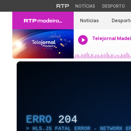
NOTÍCIAS
DESPORTO
Notícias
Desport
Telejornal Made
ERRO
204
HLS.JS FATAL ERROR - NETWORK E