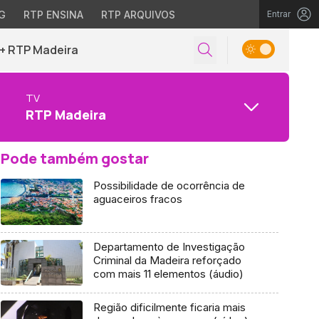
G
RTP ENSINA
RTP ARQUIVOS
Entrar
+ RTP Madeira
TV
RTP Madeira
Pode também gostar
Possibilidade de ocorrência de
aguaceiros fracos
Departamento de Investigação
Criminal da Madeira reforçado
com mais 11 elementos (áudio)
Região dificilmente ficaria mais