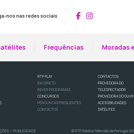
Aceder ao Fac
Aceder ao I
ga-nos nas redes sociais
atélites
Frequências
Moradas e
RTP PLAY
CONTACTOS
EM DIRETO
PROVEDORA DO
REVER PROGRAMAS
TELESPECTADOR
CONCURSOS
PROVEDORA DO OUVI
S
PERGUNTAS FREQUENTES
ACESSIBILIDADES
CONTACTOS
SATÉLITES
IÇÕES
PUBLICIDADE
© RTP, Rádio e Televisão de Portugal 2
|