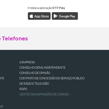
Instale a aplicação
RTP Play
ebook da RTP Madeira
nstagram da RTP Madeira
 Telefones
A EMPRESA
CONSELHO GERAL INDEPENDENTE
CONSELHO DE OPINIÃO
NTE
CONTRATO DE CONCESSÃO DO SERVIÇO PÚBLICO
DE RÁDIO E TELEVISÃO
RGPD
GESTÃO DAS DEFINIÇÕES DE COOKIES
026