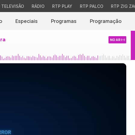
TELEVISÃO
RÁDIO
RTP PLAY
RTP PALCO
RTP ZIG ZA
o
Especiais
Programas
Programação
ira
NO AR
RROR