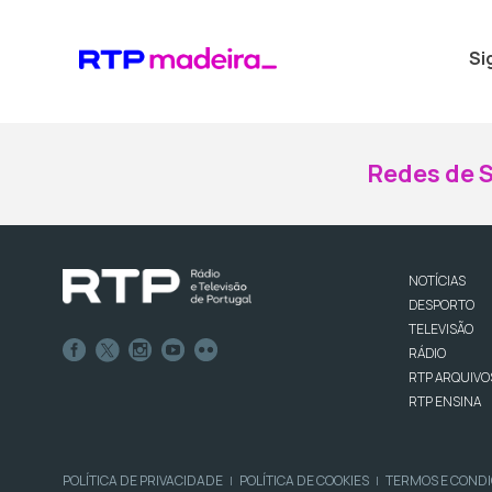
Si
Redes de S
NOTÍCIAS
DESPORTO
TELEVISÃO
RÁDIO
RTP ARQUIVO
RTP ENSINA
POLÍTICA DE PRIVACIDADE
POLÍTICA DE COOKIES
TERMOS E COND
|
|