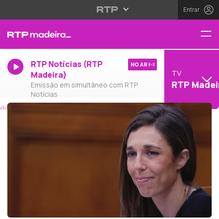
Entrar
RTP Notícias (RTP
NO AR
TV
Madeira)
RTP Madei
Emissão em simultâneo com RTP
Notícias