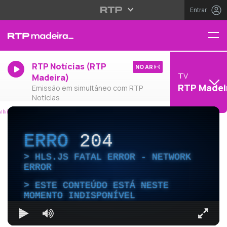
Entrar
RTP Notícias (RTP
NO AR
TV
Madeira)
RTP Madei
Emissão em simultâneo com RTP
Notícias
ERRO
204
HLS.JS FATAL ERROR - NETWORK
ERROR
ESTE CONTEÚDO ESTÁ NESTE
MOMENTO INDISPONÍVEL