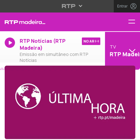
Entrar
RTP Notícias (RTP
NO AR
TV
Madeira)
RTP Madei
Emissão em simultâneo com RTP
Notícias