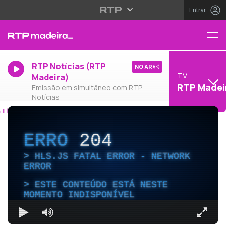
Entrar
RTP Notícias (RTP
NO AR
TV
Madeira)
RTP Madei
Emissão em simultâneo com RTP
Notícias
ERRO
204
HLS.JS FATAL ERROR - NETWORK
ERROR
ESTE CONTEÚDO ESTÁ NESTE
MOMENTO INDISPONÍVEL