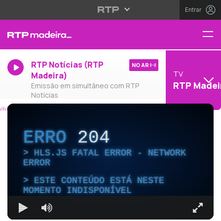
Entrar
RTP Notícias (RTP
NO AR
TV
Madeira)
RTP Madei
Emissão em simultâneo com RTP
Notícias
ERRO
204
HLS.JS FATAL ERROR - NETWORK
ERROR
ESTE CONTEÚDO ESTÁ NESTE
MOMENTO INDISPONÍVEL