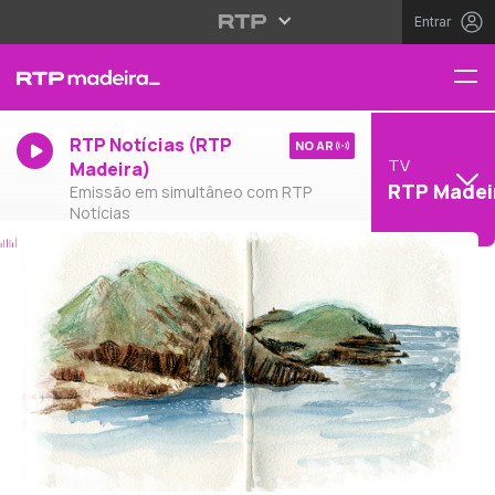
Entrar
RTP Notícias (RTP
NO AR
TV
Madeira)
RTP Madei
Emissão em simultâneo com RTP
Notícias