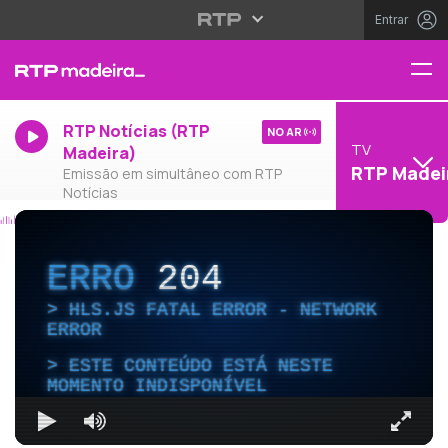
Entrar
RTP Notícias (RTP
NO AR
TV
Madeira)
RTP Madei
Emissão em simultâneo com RTP
Notícias
ERRO
204
HLS.JS FATAL ERROR - NETWORK
ERROR
ESTE CONTEÚDO ESTÁ NESTE
MOMENTO INDISPONÍVEL