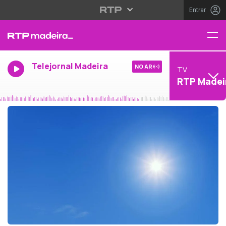
Entrar
Telejornal Madeira
NO AR
TV
RTP Madei