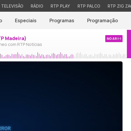
TELEVISÃO
RÁDIO
RTP PLAY
RTP PALCO
RTP ZIG ZA
o
Especiais
Programas
Programação
TP Madeira)
NO AR
neo com RTP Notícias
RROR