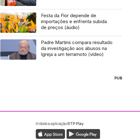
Festa da Flor depende de
importações e enfrenta subida
de preços (áudio)
Padre Martins compara resultado
da investigação aos abusos na
Igreja a um terramoto (vídeo)
PUB
Instale a aplicação
RTP Play
ebook da RTP Madeira
nstagram da RTP Madeira