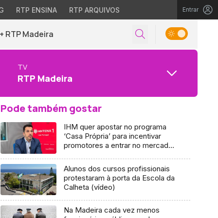
G
RTP ENSINA
RTP ARQUIVOS
Entrar
+ RTP Madeira
TV
RTP Madeira
Pode também gostar
IHM quer apostar no programa
‘Casa Própria’ para incentivar
promotores a entrar no mercado
(áudio)
Alunos dos cursos profissionais
protestaram à porta da Escola da
Calheta (vídeo)
Na Madeira cada vez menos