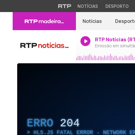
NOTÍCIAS
DESPORTO
Notícias
Desport
RTP Notícias (R
Emissão em simultâ
ERRO
204
HLS.JS FATAL ERROR - NETWORK E