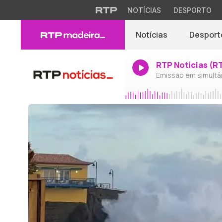
NOTÍCIAS
DESPORTO
Notícias
Desport
RTP Notícias (R
Emissão em simultâ