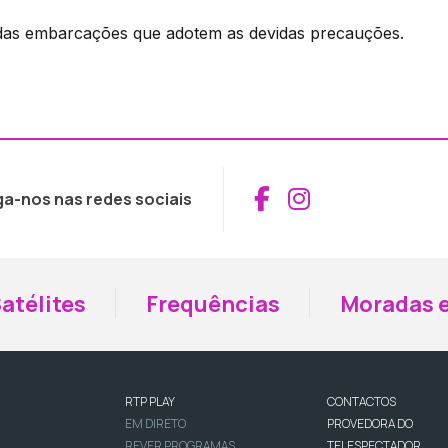
 das embarcações que adotem as devidas precauções.
Aceder ao Fac
Aceder ao I
ga-nos nas redes sociais
atélites
Frequências
Moradas e
RTP PLAY
CONTACTOS
EM DIRETO
PROVEDORA DO
REVER PROGRAMAS
TELESPECTADOR