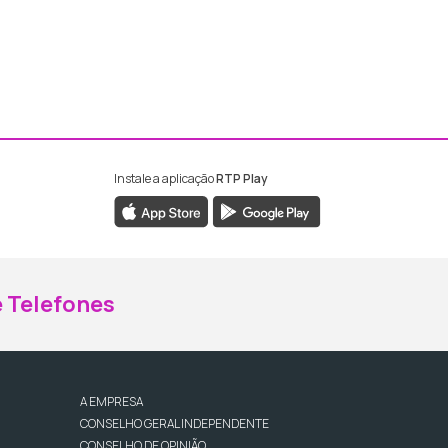
Instale a aplicação
RTP Play
ebook da RTP Madeira
nstagram da RTP Madeira
 Telefones
A EMPRESA
CONSELHO GERAL INDEPENDENTE
CONSELHO DE OPINIÃO