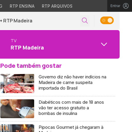
G
RTP ENSINA
RTP ARQUIVOS
Entrar
+ RTP Madeira
TV
RTP Madeira
Pode também gostar
Governo diz não haver indícios na
Madeira de carne suspeita
importada do Brasil
Diabéticos com mais de 18 anos
vão ter acesso gratuito a
bombas de insulina
Pipocas Gourmet já chegaram à