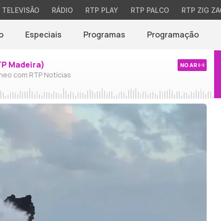
TELEVISÃO
RÁDIO
RTP PLAY
RTP PALCO
RTP ZIG ZA
o
Especiais
Programas
Programação
TP Madeira)
NO AR
neo com RTP Notícias