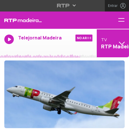
Entrar
Telejornal Madeira
NO AR
TV
RTP Madei