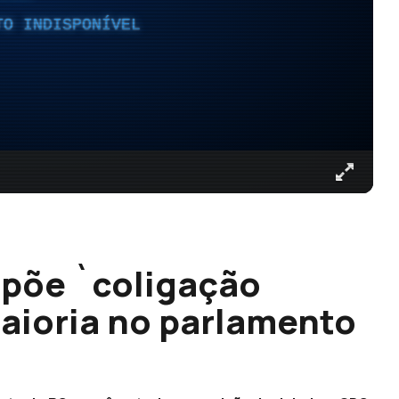
TO INDISPONÍVEL
opõe `coligação
maioria no parlamento