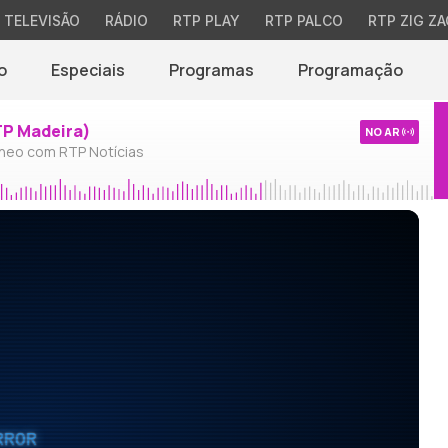
TELEVISÃO
RÁDIO
RTP PLAY
RTP PALCO
RTP ZIG ZA
o
Especiais
Programas
Programação
TP Madeira)
NO AR
neo com RTP Notícias
RROR