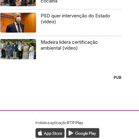
cocaína
PSD quer intervenção do Estado
(vídeo)
Madeira lidera certificação
ambiental (vídeo)
PUB
Instale a aplicação
RTP Play
ebook da RTP Madeira
nstagram da RTP Madeira