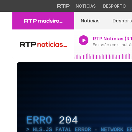
NOTÍCIAS
DESPORTO
Notícias
Desport
RTP Notícias (R
Emissão em simultâ
ERRO
204
HLS.JS FATAL ERROR - NETWORK E