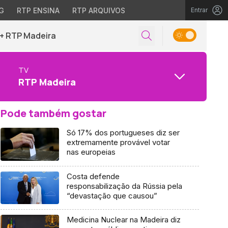
G
RTP ENSINA
RTP ARQUIVOS
Entrar
+ RTP Madeira
TV
RTP Madeira
Pode também gostar
Só 17% dos portugueses diz ser
extremamente provável votar
nas europeias
Costa defende
responsabilização da Rússia pela
“devastação que causou”
Medicina Nuclear na Madeira diz