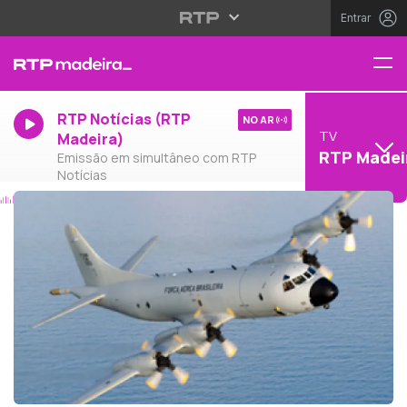
Entrar
RTP Notícias (RTP
NO AR
TV
Madeira)
RTP Madei
Emissão em simultâneo com RTP
Notícias