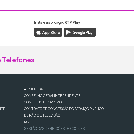
Instale a aplicação
RTP Play
ebook da RTP Madeira
nstagram da RTP Madeira
 Telefones
A EMPRESA
CONSELHO GERAL INDEPENDENTE
CONSELHO DE OPINIÃO
NTE
CONTRATO DE CONCESSÃO DO SERVIÇO PÚBLICO
DE RÁDIO E TELEVISÃO
RGPD
GESTÃO DAS DEFINIÇÕES DE COOKIES