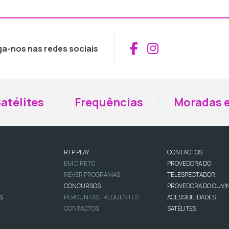
Aceder ao Fac
Aceder ao I
ga-nos nas redes sociais
atélites
Frequências
Moradas e
RTP PLAY
CONTACTOS
EM DIRETO
PROVEDORA DO
REVER PROGRAMAS
TELESPECTADOR
CONCURSOS
PROVEDORA DO OUVI
S
PERGUNTAS FREQUENTES
ACESSIBILIDADES
CONTACTOS
SATÉLITES