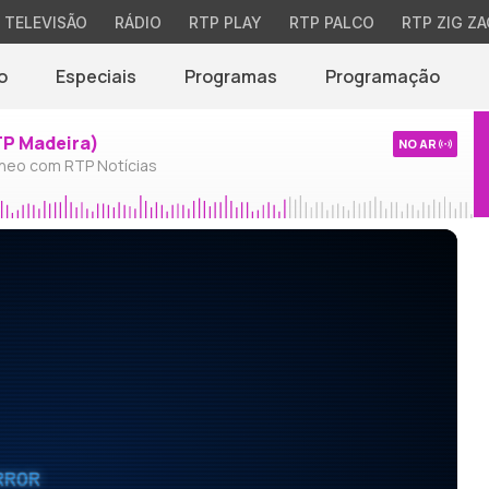
TELEVISÃO
RÁDIO
RTP PLAY
RTP PALCO
RTP ZIG ZA
o
Especiais
Programas
Programação
TP Madeira)
NO AR
neo com RTP Notícias
RROR