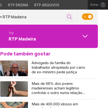
G
RTP ENSINA
RTP ARQUIVOS
Entrar
+ RTP Madeira
TV
RTP Madeira
Pode também gostar
Advogado da família do
trabalhador atropelado por carro
de ex-ministro pede justiça
Mais de 66% dos jovens
madeirenses acham legítimo
controlar o outro numa relação
(áudio)
Mais de 400.000 idosos em