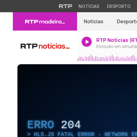
NOTÍCIAS
DESPORTO
Notícias
Desport
RTP Notícias (R
Emissão em simultâ
ERRO
204
HLS.JS FATAL ERROR - NETWORK E