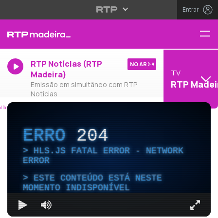
Entrar
RTP Notícias (RTP
NO AR
TV
Madeira)
RTP Madei
Emissão em simultâneo com RTP
Notícias
ERRO
204
HLS.JS FATAL ERROR - NETWORK
ERROR
ESTE CONTEÚDO ESTÁ NESTE
MOMENTO INDISPONÍVEL