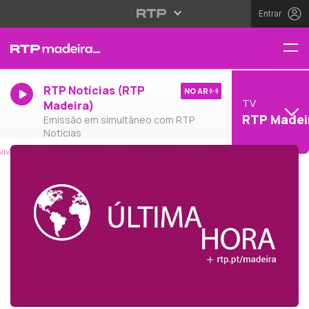
Entrar
RTP Notícias (RTP
NO AR
TV
Madeira)
RTP Madei
Emissão em simultâneo com RTP
Notícias