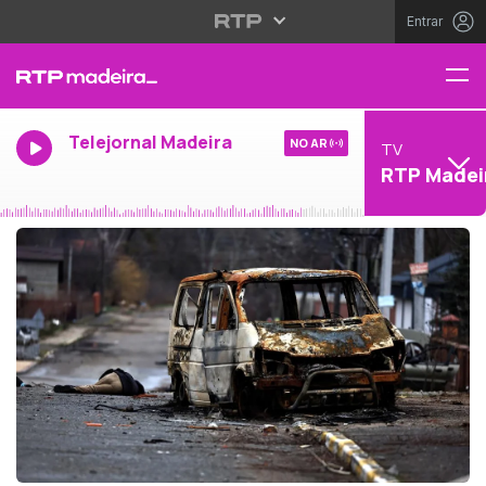
Entrar
Telejornal Madeira
NO AR
TV
RTP Madei