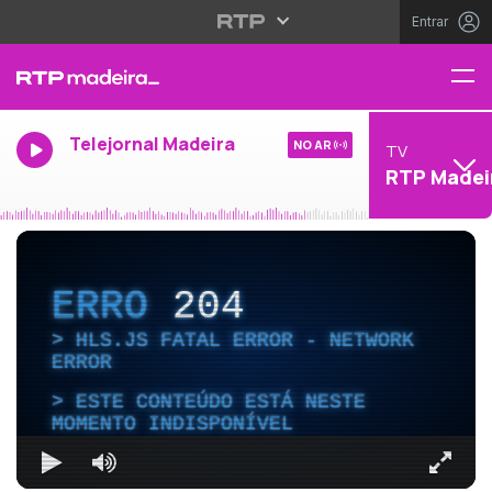
Entrar
Telejornal Madeira
NO AR
TV
RTP Madei
ERRO
204
HLS.JS FATAL ERROR - NETWORK
ERROR
ESTE CONTEÚDO ESTÁ NESTE
MOMENTO INDISPONÍVEL