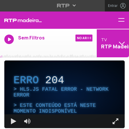
Entrar
Sem Filtros
NO AR
TV
RTP Madei
ERRO
204
HLS.JS FATAL ERROR - NETWORK
ERROR
ESTE CONTEÚDO ESTÁ NESTE
MOMENTO INDISPONÍVEL