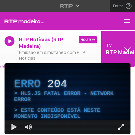
Entrar
RTP Notícias (RTP
NO AR
TV
Madeira)
RTP Madei
Emissão em simultâneo com RTP
Notícias
ERRO
204
HLS.JS FATAL ERROR - NETWORK
ERROR
ESTE CONTEÚDO ESTÁ NESTE
MOMENTO INDISPONÍVEL