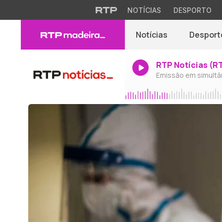
NOTÍCIAS
DESPORTO
Notícias
Desport
RTP Notícias (R
Emissão em simultâ