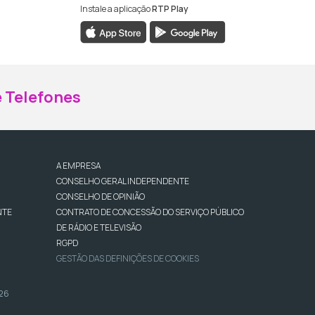
Instale a aplicação
RTP Play
ebook da RTP Madeira
nstagram da RTP Madeira
 Telefones
A EMPRESA
CONSELHO GERAL INDEPENDENTE
CONSELHO DE OPINIÃO
NTE
CONTRATO DE CONCESSÃO DO SERVIÇO PÚBLICO
DE RÁDIO E TELEVISÃO
RGPD
GESTÃO DAS DEFINIÇÕES DE COOKIES
026