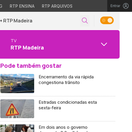
G
RTP ENSINA
RTP ARQUIVOS
Entrar
+ RTP Madeira
TV
RTP Madeira
Pode também gostar
Encerramento da via rápida
congestiona trânsito
Estradas condicionadas esta
sexta-feira
Em dois anos o governo