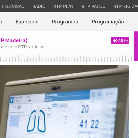
TELEVISÃO
RÁDIO
RTP PLAY
RTP PALCO
RTP ZIG ZA
o
Especiais
Programas
Programação
TP Madeira)
NO AR
neo com RTP Notícias