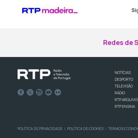
Si
Redes de S
NOTÍCIAS
DESPORTO
TELEVISÃO
RÁDIO
RTP ARQUIVO
RTP ENSINA
POLÍTICA DE PRIVACIDADE
POLÍTICA DE COOKIES
TERMOS E COND
|
|