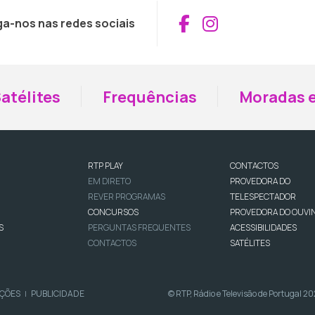
Aceder ao Fac
Aceder ao I
ga-nos nas redes sociais
atélites
Frequências
Moradas e
RTP PLAY
CONTACTOS
EM DIRETO
PROVEDORA DO
REVER PROGRAMAS
TELESPECTADOR
CONCURSOS
PROVEDORA DO OUVI
S
PERGUNTAS FREQUENTES
ACESSIBILIDADES
CONTACTOS
SATÉLITES
IÇÕES
PUBLICIDADE
© RTP, Rádio e Televisão de Portugal 2
|