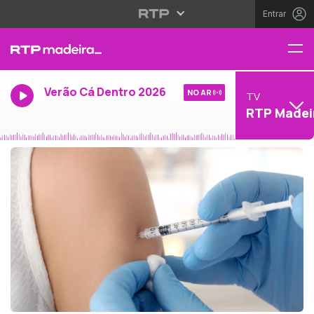
Entrar
Verão Cá Dentro 2026
NO AR
TV
RTP Madei