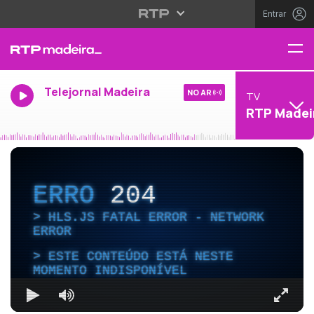
Entrar
Telejornal Madeira
NO AR
TV
RTP Madei
ERRO
204
HLS.JS FATAL ERROR - NETWORK
ERROR
ESTE CONTEÚDO ESTÁ NESTE
MOMENTO INDISPONÍVEL