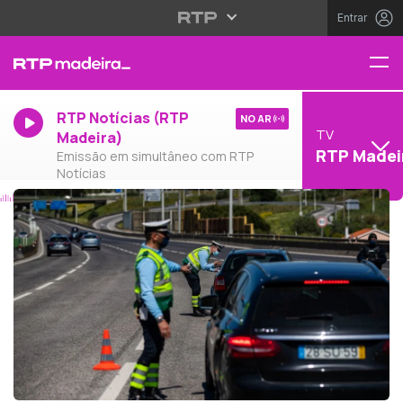
Entrar
RTP Notícias (RTP
NO AR
TV
Madeira)
RTP Madei
Emissão em simultâneo com RTP
Notícias