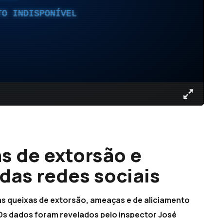
TO INDISPONÍVEL
s de extorsão e
das redes sociais
tas queixas de extorsão, ameaças e de aliciamento
 Os dados foram revelados pelo inspector José