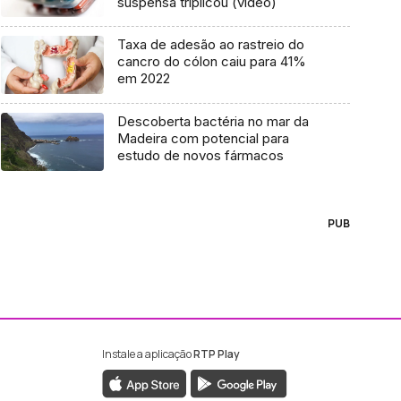
suspensa triplicou (vídeo)
Taxa de adesão ao rastreio do
cancro do cólon caiu para 41%
em 2022
Descoberta bactéria no mar da
Madeira com potencial para
estudo de novos fármacos
PUB
Instale a aplicação
RTP Play
ebook da RTP Madeira
nstagram da RTP Madeira