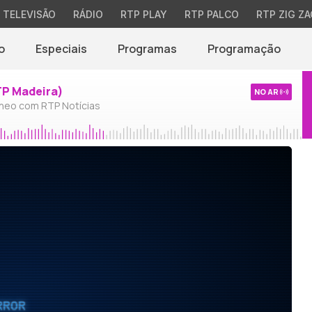
TELEVISÃO
RÁDIO
RTP PLAY
RTP PALCO
RTP ZIG ZA
o
Especiais
Programas
Programação
TP Madeira)
NO AR
neo com RTP Notícias
RROR