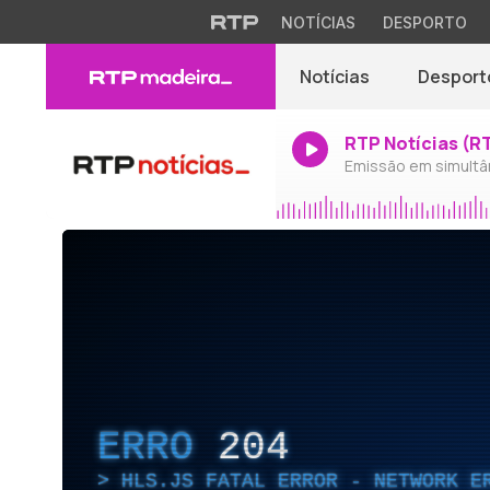
NOTÍCIAS
DESPORTO
Notícias
Desport
RTP Notícias (R
Emissão em simultâ
ERRO
204
HLS.JS FATAL ERROR - NETWORK E