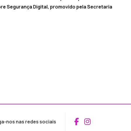
bre Segurança Digital, promovido pela Secretaria
Aceder ao Fac
Aceder ao I
ga-nos nas redes sociais