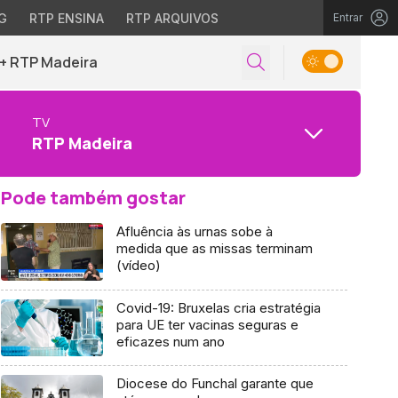
G
RTP ENSINA
RTP ARQUIVOS
Entrar
+ RTP Madeira
TV
RTP Madeira
Pode também gostar
Afluência às urnas sobe à
medida que as missas terminam
(vídeo)
Covid-19: Bruxelas cria estratégia
para UE ter vacinas seguras e
eficazes num ano
Diocese do Funchal garante que