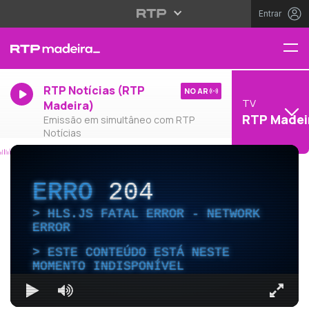
Entrar
RTP Notícias (RTP
NO AR
TV
Madeira)
RTP Madei
Emissão em simultâneo com RTP
Notícias
ERRO
204
HLS.JS FATAL ERROR - NETWORK
ERROR
ESTE CONTEÚDO ESTÁ NESTE
MOMENTO INDISPONÍVEL