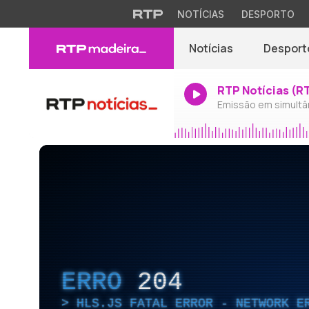
NOTÍCIAS
DESPORTO
Notícias
Desport
RTP Notícias (R
Emissão em simultâ
ERRO
204
HLS.JS FATAL ERROR - NETWORK E