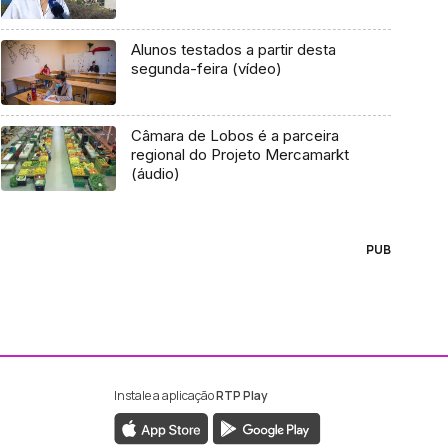
Alunos testados a partir desta
segunda-feira (vídeo)
Câmara de Lobos é a parceira
regional do Projeto Mercamarkt
(áudio)
PUB
Instale a aplicação
RTP Play
ebook da RTP Madeira
nstagram da RTP Madeira