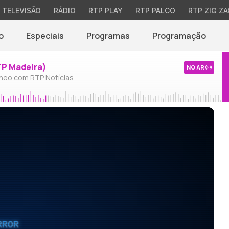
TELEVISÃO
RÁDIO
RTP PLAY
RTP PALCO
RTP ZIG ZA
o
Especiais
Programas
Programação
TP Madeira)
NO AR
neo com RTP Notícias
RROR