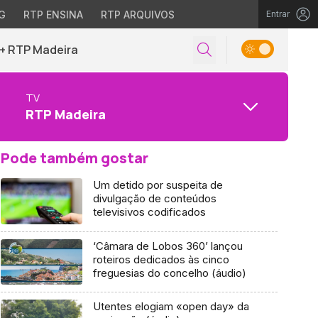
G
RTP ENSINA
RTP ARQUIVOS
Entrar
+ RTP Madeira
TV
RTP Madeira
Pode também gostar
Um detido por suspeita de
divulgação de conteúdos
televisivos codificados
‘Câmara de Lobos 360’ lançou
roteiros dedicados às cinco
freguesias do concelho (áudio)
Utentes elogiam «open day» da