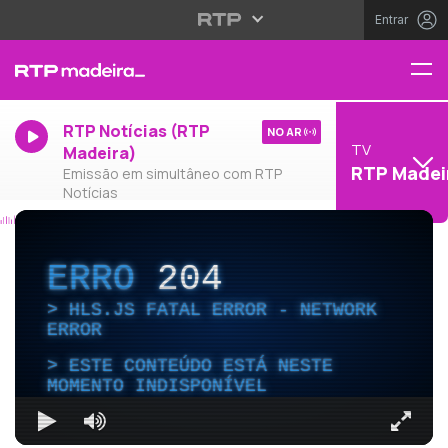
Entrar
RTP Notícias (RTP
NO AR
TV
Madeira)
RTP Madei
Emissão em simultâneo com RTP
Notícias
ERRO
204
HLS.JS FATAL ERROR - NETWORK
ERROR
ESTE CONTEÚDO ESTÁ NESTE
MOMENTO INDISPONÍVEL