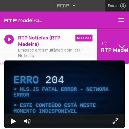
Entrar
RTP Notícias (RTP
NO AR
TV
Madeira)
RTP Madei
Emissão em simultâneo com RTP
Notícias
ERRO
204
HLS.JS FATAL ERROR - NETWORK
ERROR
ESTE CONTEÚDO ESTÁ NESTE
MOMENTO INDISPONÍVEL