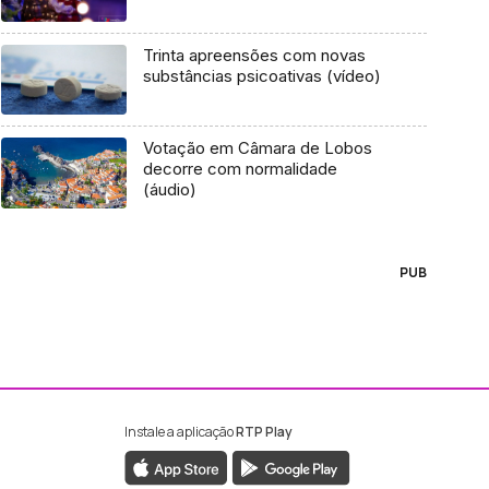
Trinta apreensões com novas
substâncias psicoativas (vídeo)
Votação em Câmara de Lobos
decorre com normalidade
(áudio)
PUB
Instale a aplicação
RTP Play
ebook da RTP Madeira
nstagram da RTP Madeira