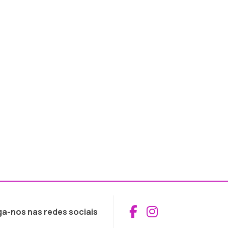
Aceder ao Fac
Aceder ao I
ga-nos nas redes sociais