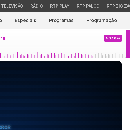
TELEVISÃO
RÁDIO
RTP PLAY
RTP PALCO
RTP ZIG ZA
o
Especiais
Programas
Programação
ira
NO AR
RROR