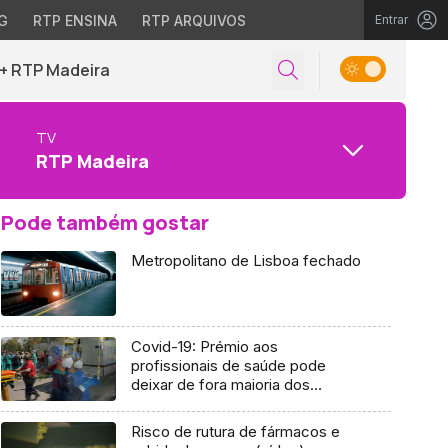
G
RTP ENSINA
RTP ARQUIVOS
Entrar
+ RTP Madeira
TV
RTP Madeira
Pode também gostar
Metropolitano de Lisboa fechado
Covid-19: Prémio aos
profissionais de saúde pode
deixar de fora maioria dos
médicos
Risco de rutura de fármacos e