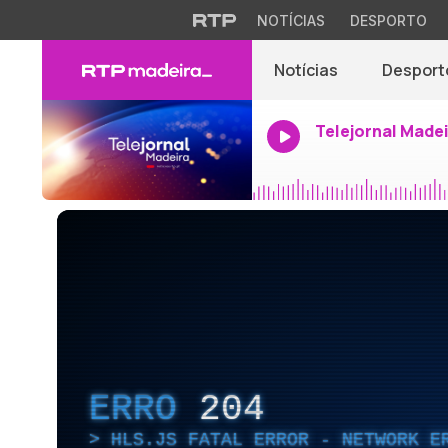
NOTÍCIAS
DESPORTO
Notícias
Desport
Telejornal Made
ERRO
204
HLS.JS FATAL ERROR - NETWORK E