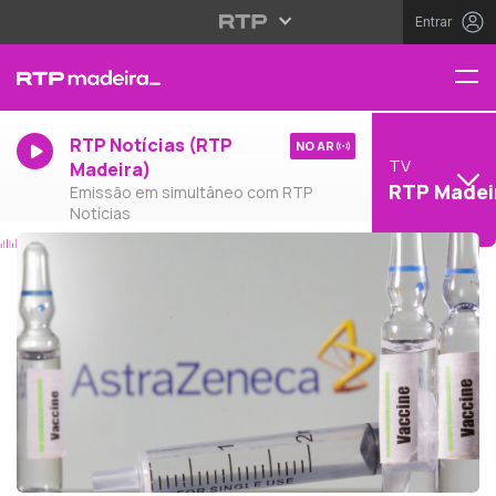
Entrar
RTP Notícias (RTP
NO AR
TV
Madeira)
RTP Madei
Emissão em simultâneo com RTP
Notícias