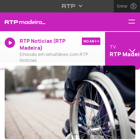
Entrar
RTP Notícias (RTP
NO AR
TV
Madeira)
RTP Madei
Emissão em simultâneo com RTP
Notícias