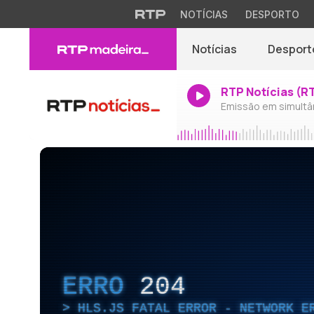
NOTÍCIAS
DESPORTO
Notícias
Desport
RTP Notícias (R
Emissão em simultâ
ERRO
204
HLS.JS FATAL ERROR - NETWORK E