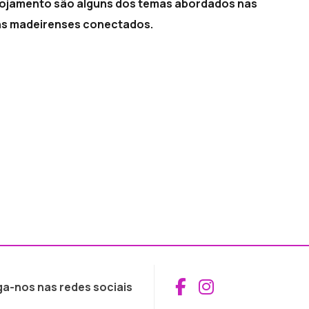
alojamento são alguns dos temas abordados nas
vens madeirenses conectados.
Aceder ao Fac
Aceder ao I
ga-nos nas redes sociais