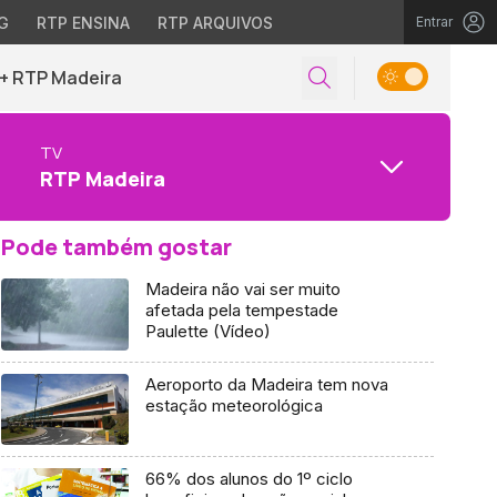
G
RTP ENSINA
RTP ARQUIVOS
Entrar
+ RTP Madeira
TV
RTP Madeira
Pode também gostar
Madeira não vai ser muito
afetada pela tempestade
Paulette (Vídeo)
Aeroporto da Madeira tem nova
estação meteorológica
66% dos alunos do 1º ciclo