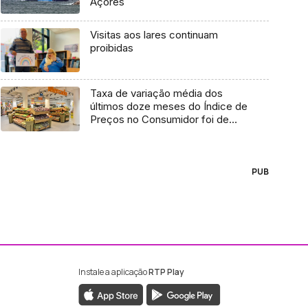
Açores
Visitas aos lares continuam
proibidas
Taxa de variação média dos
últimos doze meses do Índice de
Preços no Consumidor foi de
7,8%
PUB
Instale a aplicação
RTP Play
ebook da RTP Madeira
nstagram da RTP Madeira