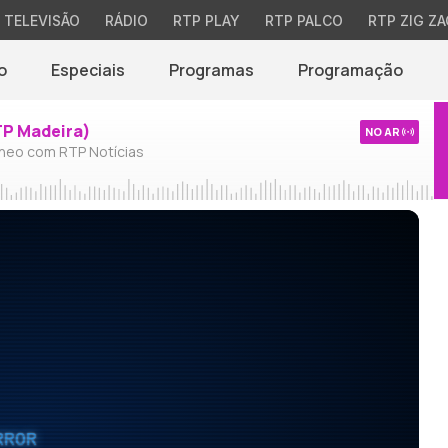
TELEVISÃO
RÁDIO
RTP PLAY
RTP PALCO
RTP ZIG ZA
o
Especiais
Programas
Programação
TP Madeira)
NO AR
neo com RTP Notícias
RROR