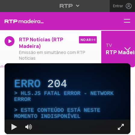
Entrar
RTP Notícias (RTP
NO AR
TV
Madeira)
RTP Madei
Emissão em simultâneo com RTP
Notícias
ERRO
204
HLS.JS FATAL ERROR - NETWORK
ERROR
ESTE CONTEÚDO ESTÁ NESTE
MOMENTO INDISPONÍVEL