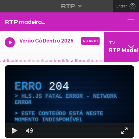
Entrar
Verão Cá Dentro 2026
NO AR
TV
RTP Madei
ERRO
204
HLS.JS FATAL ERROR - NETWORK
ERROR
ESTE CONTEÚDO ESTÁ NESTE
MOMENTO INDISPONÍVEL