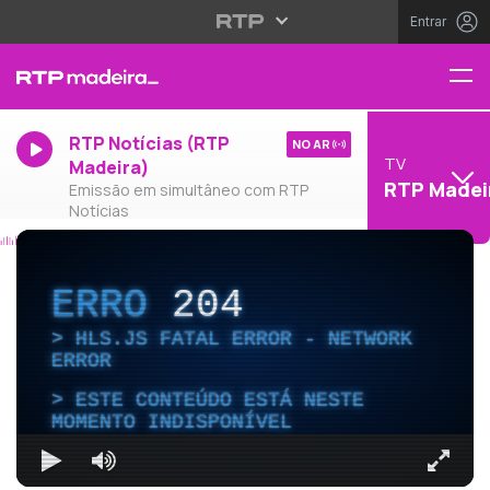
Entrar
RTP Notícias (RTP
NO AR
TV
Madeira)
RTP Madei
Emissão em simultâneo com RTP
Notícias
ERRO
204
HLS.JS FATAL ERROR - NETWORK
ERROR
ESTE CONTEÚDO ESTÁ NESTE
MOMENTO INDISPONÍVEL