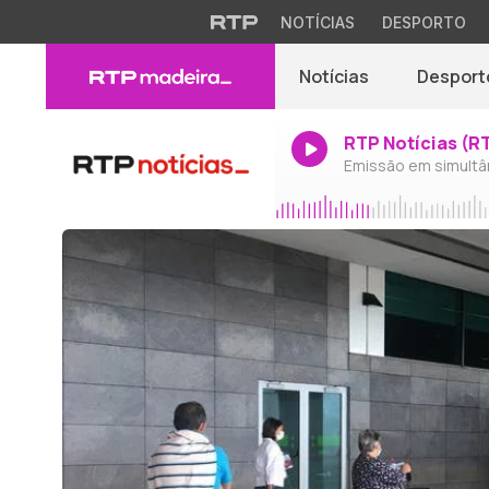
NOTÍCIAS
DESPORTO
Notícias
Desport
RTP Notícias (R
Emissão em simultâ