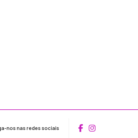
Aceder ao Fac
Aceder ao I
ga-nos nas redes sociais