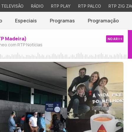
TELEVISÃO
RÁDIO
RTP PLAY
RTP PALCO
RTP ZIG ZA
o
Especiais
Programas
Programação
TP Madeira)
NO AR
neo com RTP Notícias