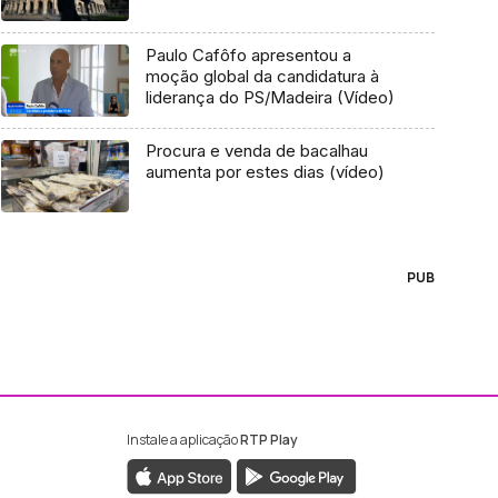
Paulo Cafôfo apresentou a
moção global da candidatura à
liderança do PS/Madeira (Vídeo)
Procura e venda de bacalhau
aumenta por estes dias (vídeo)
PUB
Instale a aplicação
RTP Play
ebook da RTP Madeira
nstagram da RTP Madeira