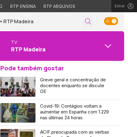
G
RTP ENSINA
RTP ARQUIVOS
Entrar
+ RTP Madeira
TV
RTP Madeira
Pode também gostar
Greve geral e concentração de
docentes enquanto se discute
OE
Covid-19: Contágios voltam a
aumentar em Espanha com 1.229
nas últimas 24 horas
ACIF preocupada com as verbas