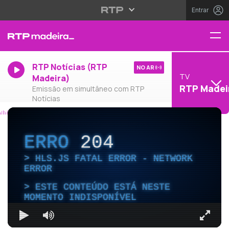
Entrar
RTP Notícias (RTP
NO AR
TV
Madeira)
RTP Madei
Emissão em simultâneo com RTP
Notícias
ERRO
204
HLS.JS FATAL ERROR - NETWORK
ERROR
ESTE CONTEÚDO ESTÁ NESTE
MOMENTO INDISPONÍVEL