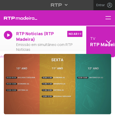
Entrar
RTP Notícias (RTP
NO AR
TV
Madeira)
RTP Madei
Emissão em simultâneo com RTP
Notícias