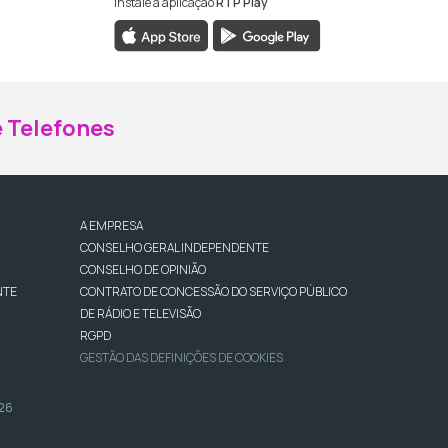
Instale a aplicação
RTP Play
ebook da RTP Madeira
nstagram da RTP Madeira
 Telefones
A EMPRESA
CONSELHO GERAL INDEPENDENTE
CONSELHO DE OPINIÃO
NTE
CONTRATO DE CONCESSÃO DO SERVIÇO PÚBLICO
DE RÁDIO E TELEVISÃO
RGPD
GESTÃO DAS DEFINIÇÕES DE COOKIES
026