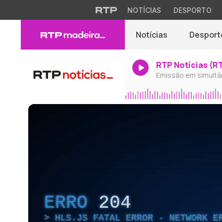
NOTÍCIAS
DESPORTO
Notícias
Desport
RTP Notícias (R
Emissão em simultâ
ERRO
204
HLS.JS FATAL ERROR - NETWORK E