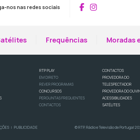
Aceder ao Fac
Aceder ao I
ga-nos nas redes sociais
atélites
Frequências
Moradas e
RTP PLAY
CONTACTOS
EM DIRETO
PROVEDORA DO
REVER PROGRAMAS
TELESPECTADOR
CONCURSOS
PROVEDORA DO OUVI
S
PERGUNTAS FREQUENTES
ACESSIBILIDADES
CONTACTOS
SATÉLITES
IÇÕES
PUBLICIDADE
© RTP, Rádio e Televisão de Portugal 2
|