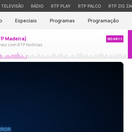
TELEVISÃO
RÁDIO
RTP PLAY
RTP PALCO
RTP ZIG ZA
o
Especiais
Programas
Programação
TP Madeira)
NO AR
neo com RTP Notícias
RROR