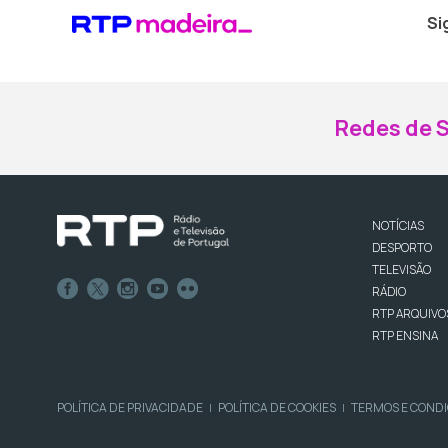
Si
Redes de S
NOTÍCIAS
DESPORTO
TELEVISÃO
RÁDIO
RTP ARQUIVO
RTP ENSINA
POLÍTICA DE PRIVACIDADE
POLÍTICA DE COOKIES
TERMOS E COND
|
|