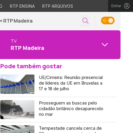
G
RTP ENSINA
RTP ARQUIVOS
Entrar
+ RTP Madeira
TV
RTP Madeira
Pode também gostar
UE/Cimeira: Reunião presencial
de líderes da UE em Bruxelas a
17 e 18 de julho
Prosseguem as buscas pelo
cidadão britânico desaparecido
no mar
Tempestade cancela cerca de