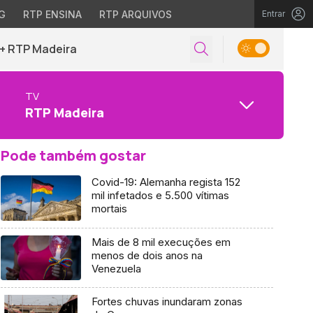
G
RTP ENSINA
RTP ARQUIVOS
Entrar
+ RTP Madeira
TV
RTP Madeira
Pode também gostar
Covid-19: Alemanha regista 152
mil infetados e 5.500 vítimas
mortais
Mais de 8 mil execuções em
menos de dois anos na
Venezuela
Fortes chuvas inundaram zonas