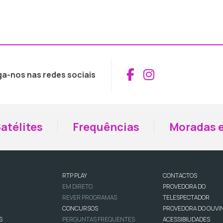
Aceder ao Fac
Aceder ao I
ga-nos nas redes sociais
atélites
Frequências
Moradas e
RTP PLAY
CONTACTOS
EM DIRETO
PROVEDORA DO
REVER PROGRAMAS
TELESPECTADOR
CONCURSOS
PROVEDORA DO OUVI
S
PERGUNTAS FREQUENTES
ACESSIBILIDADES