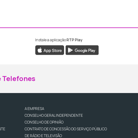
Instale a aplicação
RTP Play
ebook da RTP Madeira
nstagram da RTP Madeira
 Telefones
A EMPRESA
CONSELHO GERAL INDEPENDENTE
CONSELHO DE OPINIÃO
NTE
CONTRATO DE CONCESSÃO DO SERVIÇO PÚBLICO
DE RÁDIO E TELEVISÃO