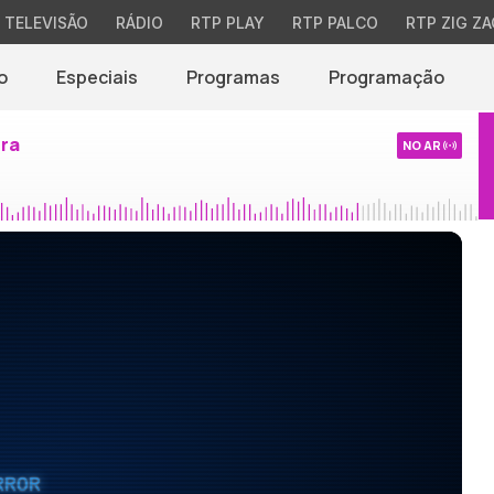
TELEVISÃO
RÁDIO
RTP PLAY
RTP PALCO
RTP ZIG ZA
o
Especiais
Programas
Programação
ira
NO AR
RROR