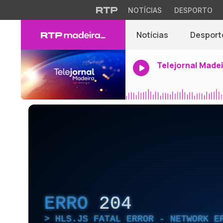
NOTÍCIAS
DESPORTO
Notícias
Desport
Telejornal Made
ERRO
204
HLS.JS FATAL ERROR - NETWORK E