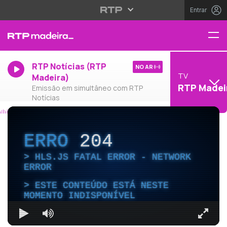
Entrar
RTP Notícias (RTP
NO AR
TV
Madeira)
RTP Madei
Emissão em simultâneo com RTP
Notícias
ERRO
204
HLS.JS FATAL ERROR - NETWORK
ERROR
ESTE CONTEÚDO ESTÁ NESTE
MOMENTO INDISPONÍVEL