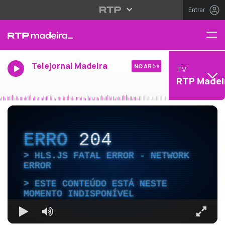
Entrar
Telejornal Madeira
NO AR
TV
RTP Madei
ERRO
204
HLS.JS FATAL ERROR - NETWORK
ERROR
ESTE CONTEÚDO ESTÁ NESTE
MOMENTO INDISPONÍVEL