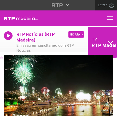
Entrar
RTP Notícias (RTP
NO AR
TV
Madeira)
RTP Madei
Emissão em simultâneo com RTP
Notícias