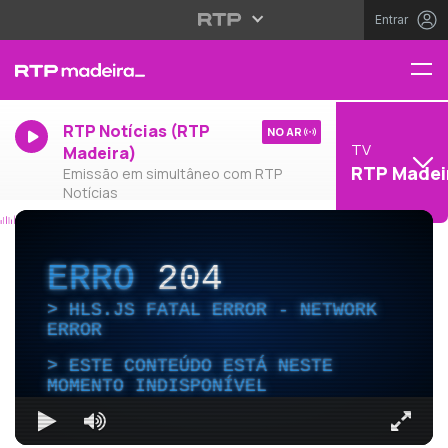
Entrar
RTP Notícias (RTP
NO AR
TV
Madeira)
RTP Madei
Emissão em simultâneo com RTP
Notícias
ERRO
204
HLS.JS FATAL ERROR - NETWORK
ERROR
ESTE CONTEÚDO ESTÁ NESTE
MOMENTO INDISPONÍVEL