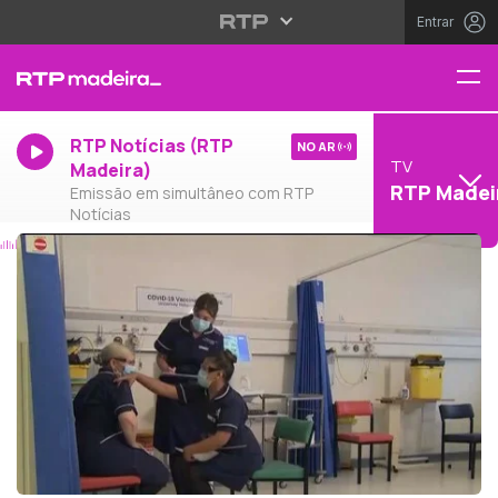
Entrar
RTP Notícias (RTP
NO AR
TV
Madeira)
RTP Madei
Emissão em simultâneo com RTP
Notícias