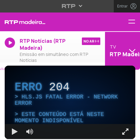
Entrar
RTP Notícias (RTP
NO AR
TV
Madeira)
RTP Madei
Emissão em simultâneo com RTP
Notícias
ERRO
204
HLS.JS FATAL ERROR - NETWORK
ERROR
ESTE CONTEÚDO ESTÁ NESTE
MOMENTO INDISPONÍVEL