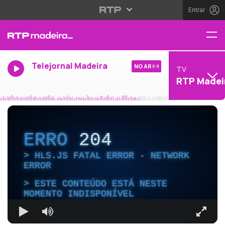
Entrar
Telejornal Madeira
NO AR
TV
RTP Madei
ERRO
204
HLS.JS FATAL ERROR - NETWORK
ERROR
ESTE CONTEÚDO ESTÁ NESTE
MOMENTO INDISPONÍVEL