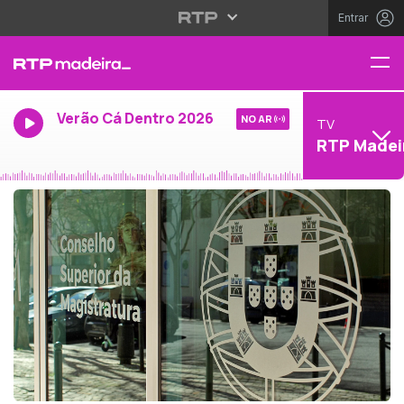
Entrar
Verão Cá Dentro 2026
NO AR
TV
RTP Madei